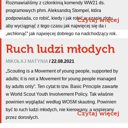
Rozmawialiśmy z członkinią komendy WW21 ds.
programowych phm. Aleksandrą Stompel, która
podpowiada, co robić, kiedy i jak robić w czasie zlotu,
Czytaj więcej
aby wyciągnąć z tego czasu jak najwięcej się da i
„wchłonąć” jak najwięcej dobrego na nadchodzący rok.
Ruch ludzi młodych
MIKOŁAJ MATYNIA
/ 22.08.2021
„Scouting is a Movement of young people, supported by
adults; it is not a Movement for young people managed
by adults only”. Ten cytat to tzw. Basic Principle zawarte
w World Scout Youth Involvement Policy. Tak właśnie
powinien wyglądać według WOSM skauting. Powinien
być to ruch ludzi młodych, nie kierowany, a wspierany
Czytaj więcej
przez dorosłych.