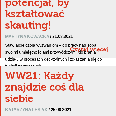
potencjał, by
kształtować
skauting!
MARTYNA KOWACKA
/ 31.08.2021
Stawiajcie czoła wyzwaniom – do pracy nad sobą i
Czytaj więcej
swoimi umiejętnościami przywódczymi, do brania
udziału w procesach decyzyjnych i zgłaszania się do
funkcji zarządczych.
WW21: Każdy
znajdzie coś dla
siebie
KATARZYNA LESIAK
/ 25.08.2021