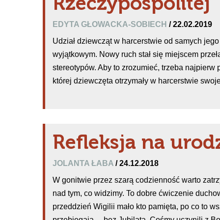
Rzeczypospolitej
EDYTA GŁOWACKA-SOBIECH
/ 22.02.2019
Udział dziewcząt w harcerstwie od samych jego
wyjątkowym. Nowy ruch stał się miejscem prze
stereotypów. Aby to zrozumieć, trzeba najpierw po
której dziewczęta otrzymały w harcerstwie swoje
Refleksja na urod
JOLANTA ŁABA
/ 24.12.2018
W gonitwie przez szarą codzienność warto zatr
nad tym, co widzimy. To dobre ćwiczenie ducho
przeddzień Wigilii mało kto pamięta, po co to w
przebiegają… bez Jubilata. Cośmy uczynili z 