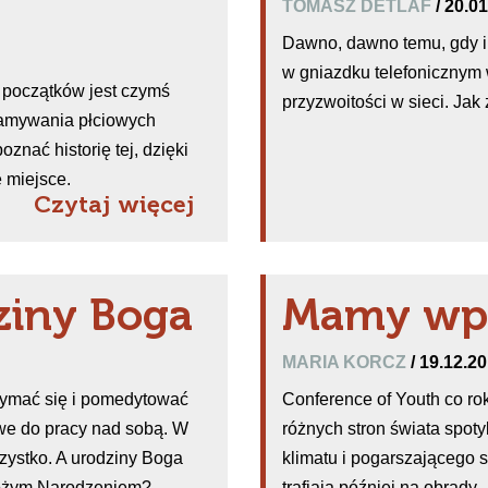
TOMASZ DETLAF
/ 20.0
Dawno, dawno temu, gdy int
w gniazdku telefonicznym 
 początków jest czymś
przyzwoitości w sieci. Jak 
łamywania płciowych
znać historię tej, dzięki
 miejsce.
Czytaj więcej
ziny Boga
Mamy wpł
MARIA KORCZ
/ 19.12.2
zymać się i pomedytować
Conference of Youth co ro
we do pracy nad sobą. W
różnych stron świata spoty
szystko. A urodziny Boga
klimatu i pogarszającego 
Bożym Narodzeniem?
trafiają później na obrady.