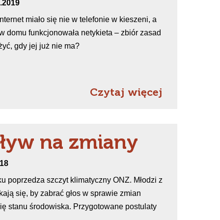
1.2019
ernet miało się nie w telefonie w kieszeni, a
w domu funkcjonowała netykieta – zbiór zasad
żyć, gdy jej już nie ma?
Czytaj więcej
yw na zmiany
018
ku poprzedza szczyt klimatyczny ONZ. Młodzi z
kają się, by zabrać głos w sprawie zmian
się stanu środowiska. Przygotowane postulaty