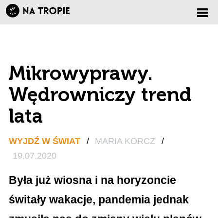
Zmi
nawi
Mikrowyprawy.
Wędrowniczy trend
lata
WYJDŹ W ŚWIAT
/
MARIA KORCZ
/
19.07.2020
Była już wiosna i na horyzoncie
świtały wakacje, pandemia jednak