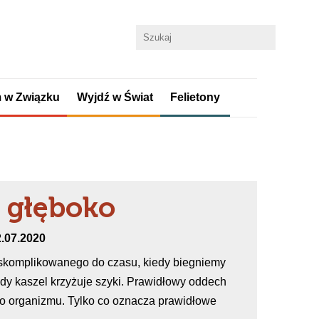
 w Związku
Wyjdź w Świat
Felietony
 głęboko
2.07.2020
 skomplikowanego do czasu, kiedy biegniemy
dy kaszel krzyżuje szyki. Prawidłowy oddech
go organizmu. Tylko co oznacza prawidłowe