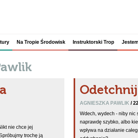
tury
Na Tropie Środowisk
Instruktorski Trop
Jestem
awlik
a
Odetchnij
AGNIESZKA PAWLIK
/ 2
Wdech, wydech - niby nic
naprawdę szybko, albo kie
kt nie chce jej
wpływa na działanie całe
 Spróbujmy trochę ją