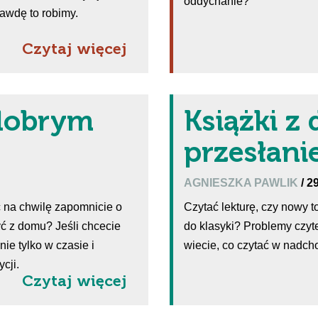
oddychanie?
awdę to robimy.
Czytaj więcej
 dobrym
Książki z
przesłan
AGNIESZKA PAWLIK
/ 2
ć na chwilę zapomnicie o
Czytać lekturę, czy nowy 
yć z domu? Jeśli chcecie
do klasyki? Problemy czyte
ie tylko w czasie i
wiecie, co czytać w nadch
ycji.
Czytaj więcej