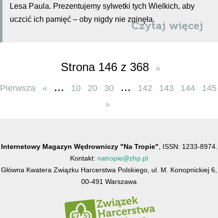
Lesa Paula. Prezentujemy sylwetki tych Wielkich, aby
uczcić ich pamięć – oby nigdy nie zginęła.
Czytaj więcej
Strona 146 z 368
«
...
...
Pierwsza
«
10
20
30
142
143
144
145
»
Internetowy Magazyn Wędrowniczy "Na Tropie"
, ISSN: 1233-8974.
Kontakt:
natropie@zhp.pl
Główna Kwatera Związku Harcerstwa Polskiego, ul. M. Konopnickiej 6,
00-491 Warszawa