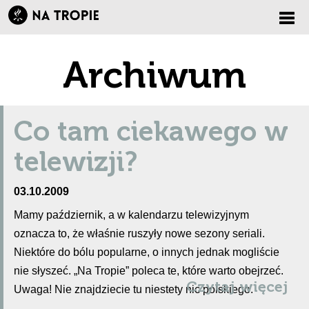
Zmi
Archiwum
nawi
Co tam ciekawego w
telewizji?
03.10.2009
Mamy październik, a w kalendarzu telewizyjnym
oznacza to, że właśnie ruszyły nowe sezony seriali.
Niektóre do bólu popularne, o innych jednak mogliście
nie słyszeć. „Na Tropie” poleca te, które warto obejrzeć.
Czytaj więcej
Uwaga! Nie znajdziecie tu niestety nic polskiego.