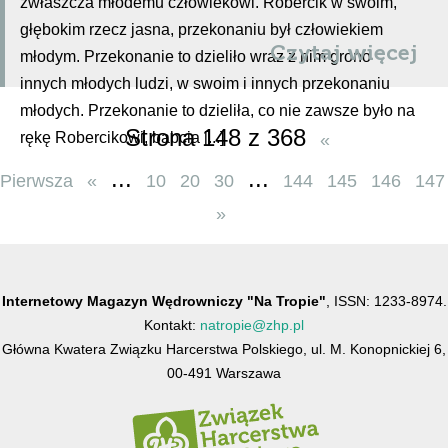
zwłaszcza młodemu człowiekowi. Robercik w swoim,
głębokim rzecz jasna, przekonaniu był człowiekiem
Czytaj więcej
młodym. Przekonanie to dzieliło wraz z nim grono
innych młodych ludzi, w swoim i innych przekonaniu
młodych. Przekonanie to dzieliła, co nie zawsze było na
Strona 148 z 368
rękę Robercikowi, babcia [...]
«
...
...
Pierwsza
«
10
20
30
144
145
146
147
»
Internetowy Magazyn Wędrowniczy "Na Tropie"
, ISSN: 1233-8974.
Kontakt:
natropie@zhp.pl
Główna Kwatera Związku Harcerstwa Polskiego, ul. M. Konopnickiej 6,
00-491 Warszawa