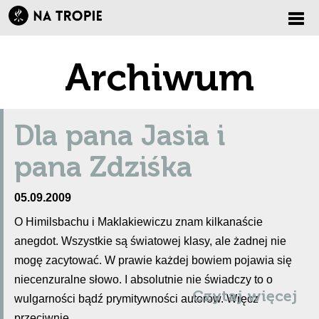
Zmi
Archiwum
nawi
Dla pana Jasia i
pana Zdziśka
05.09.2009
O Himilsbachu i Maklakiewiczu znam kilkanaście
anegdot. Wszystkie są światowej klasy, ale żadnej nie
mogę zacytować. W prawie każdej bowiem pojawia się
niecenzuralne słowo. I absolutnie nie świadczy to o
Czytaj więcej
wulgarności bądź prymitywności autorów. Wręcz
przeciwnie.