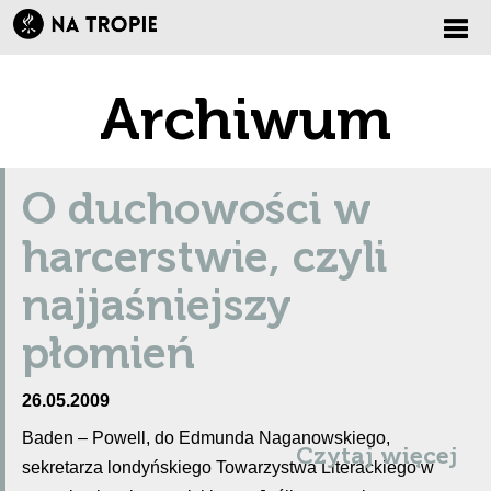
Zmi
Archiwum
nawi
O duchowości w
harcerstwie, czyli
najjaśniejszy
płomień
26.05.2009
Baden – Powell, do Edmunda Naganowskiego,
Czytaj więcej
sekretarza londyńskiego Towarzystwa Literackiego w