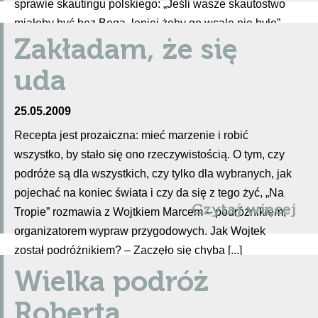
sprawie skautingu polskiego: „Jeśli wasze skautostwo
miałoby być bez Boga, lepiej żeby go wcale nie było”
Zakładam, że się
uda
25.05.2009
Recepta jest prozaiczna: mieć marzenie i robić
wszystko, by stało się ono rzeczywistością. O tym, czy
podróże są dla wszystkich, czy tylko dla wybranych, jak
pojechać na koniec świata i czy da się z tego żyć, „Na
Czytaj więcej
Tropie” rozmawia z Wojtkiem Marcem – podróżnikiem,
organizatorem wypraw przygodowych. Jak Wojtek
został podróżnikiem? – Zaczęło się chyba [...]
Wielka podróż
Roberta