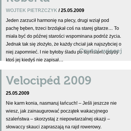
WOJTEK PIETRZCZYK
/ 25.05.2009
Jeden zarzucił harmonię na plecy, drugi wziął pod
pachę bęben, trzeci brzdąkał coś na starej gitarze… To
miała być do późnej starości wspominana podróż życia.
Jednak tak się złożyło, że każdy chciał jak najszybciej o
Czytaj więcej
niej zapomnieć. I nie byłoby śladu po tej historii, gdyby
ktoś jej kiedyś nie zapisał…
Velocipéd 2009
25.05.2009
Nie karm konia, nasmaruj łańcuch! – Jeśli jeszcze nie
wiesz, jak zainaugurować początek wakacyjnego
szaleństwa – skorzystaj z niepowtarzalnej okazji –
słowaccy skauci zapraszają na rajd rowerowy.