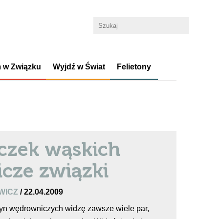
 w Związku
Wyjdź w Świat
Felietony
czek wąskich
cze związki
WICZ
/ 22.04.2009
yn wędrowniczych widzę zawsze wiele par,