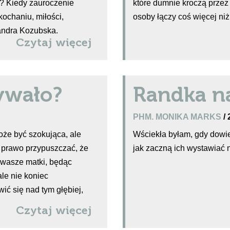
ą? Kiedy zauroczenie
które dumnie kroczą przez 
kochaniu, miłości,
osoby łączy coś więcej niż
andra Kozubska.
Czytaj więcej
bywało?
Randka na
PHM. MONIKA MARKS
/
że być szokująca, ale
Wściekła byłam, gdy dowie
m prawo przypuszczać, że
jak zaczną ich wystawiać na
 wasze matki, będąc
ale nie koniec
ć się nad tym głębiej,
Czytaj więcej