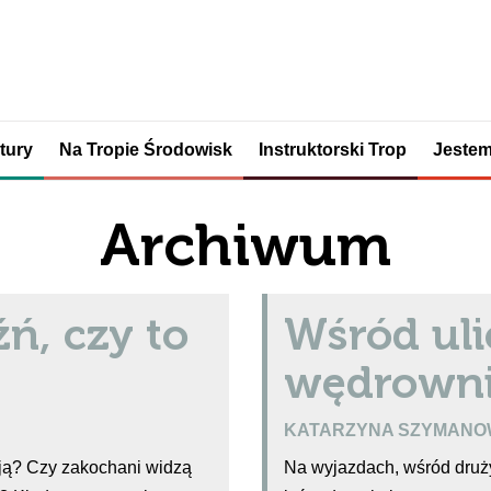
tury
Na Tropie Środowisk
Instruktorski Trop
Jestem
Archiwum
źń, czy to
Wśród uli
wędrowni
KATARZYNA SZYMANO
ają? Czy zakochani widzą
Na wyjazdach, wśród druż