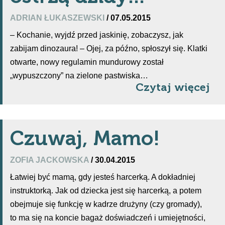
ADRIAN ŁUKASZEWSKI
/ 07.05.2015
– Kochanie, wyjdź przed jaskinię, zobaczysz, jak
zabijam dinozaura! – Ojej, za późno, spłoszył się. Klatki
otwarte, nowy regulamin mundurowy został
„wypuszczony” na zielone pastwiska…
Czytaj więcej
Czuwaj, Mamo!
ZOFIA JACKOWSKA
/ 30.04.2015
Łatwiej być mamą, gdy jesteś harcerką. A dokładniej
instruktorką. Jak od dziecka jest się harcerką, a potem
obejmuje się funkcję w kadrze drużyny (czy gromady),
to ma się na koncie bagaż doświadczeń i umiejętności,