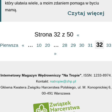
który ułatwia wiele, a moim zdaniem pomaga w byciu
mamą.
Czytaj więcej
Strona 32 z 50
«
...
...
32
Pierwsza
«
10
20
28
29
30
31
33
»
Internetowy Magazyn Wędrowniczy "Na Tropie"
, ISSN: 1233-8974.
Kontakt:
natropie@zhp.pl
Główna Kwatera Związku Harcerstwa Polskiego, ul. M. Konopnickiej 6,
00-491 Warszawa