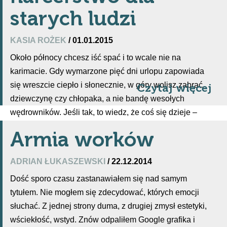
starych ludzi
KASIA ROŻEK
/ 01.01.2015
Około północy chcesz iść spać i to wcale nie na
karimacie. Gdy wymarzone pięć dni urlopu zapowiada
się wreszcie ciepło i słonecznie, w góry wolisz zabrać
Czytaj więcej
dziewczynę czy chłopaka, a nie bandę wesołych
wędrowników. Jeśli tak, to wiedz, że coś się dzieje –
jesteś już harcerskim staruszkiem.
Armia worków
ADRIAN ŁUKASZEWSKI
/ 22.12.2014
Dość sporo czasu zastanawiałem się nad samym
tytułem. Nie mogłem się zdecydować, których emocji
słuchać. Z jednej strony duma, z drugiej zmysł estetyki,
wściekłość, wstyd. Znów odpaliłem Google grafika i