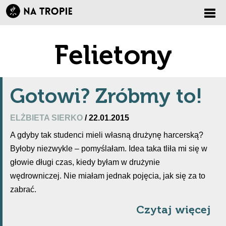
Zmi
Felietony
nawi
Gotowi? Zróbmy to!
ELŻBIETA SIERKO
/ 22.01.2015
A gdyby tak studenci mieli własną drużynę harcerską?
Byłoby niezwykle – pomyślałam. Idea taka tliła mi się w
głowie długi czas, kiedy byłam w drużynie
wędrowniczej. Nie miałam jednak pojęcia, jak się za to
zabrać.
Czytaj więcej