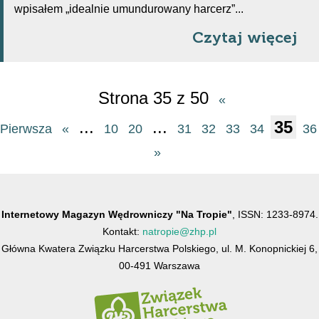
wpisałem „idealnie umundurowany harcerz”...
Czytaj więcej
Strona 35 z 50
«
...
...
35
Pierwsza
«
10
20
31
32
33
34
36
»
Internetowy Magazyn Wędrowniczy "Na Tropie"
, ISSN: 1233-8974.
Kontakt:
natropie@zhp.pl
Główna Kwatera Związku Harcerstwa Polskiego, ul. M. Konopnickiej 6,
00-491 Warszawa