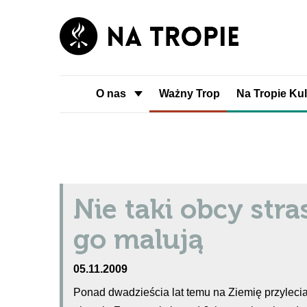
O nas
Ważny Trop
Na Tropie Kul
Nie taki obcy stra
go malują
05.11.2009
Ponad dwadzieścia lat temu na Ziemię przylecia