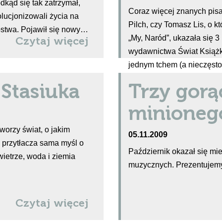
dkąd się tak zatrzymał,
Coraz więcej znanych pisa
lucjonizowali życia na
Pilch, czy Tomasz Lis, o k
bóstwa. Pojawił się nowy…
„My, Naród”, ukazała się 
Czytaj więcej
wydawnictwa Świat Książki
jednym tchem (a nieczęsto 
psychoanalityczna diagnoz
 Stasiuka
Trzy gorą
minioneg
worzy świat, o jakim
05.11.2009
i przytłacza sama myśl o
Październik okazał się m
wietrze, woda i ziemia
muzycznych. Prezentujemy 
Czytaj więcej