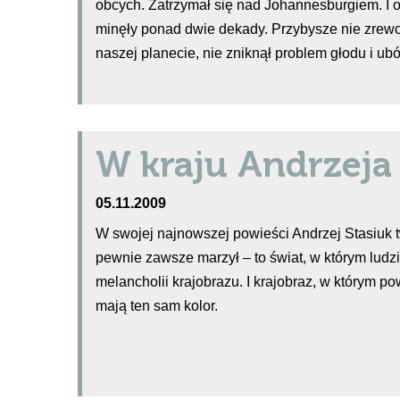
obcych. Zatrzymał się nad Johannesburgiem. I o
minęły ponad dwie dekady. Przybysze nie zrewo
naszej planecie, nie zniknął problem głodu i u
W kraju Andrzeja
05.11.2009
W swojej najnowszej powieści Andrzej Stasiuk t
pewnie zawsze marzył – to świat, w którym ludz
melancholii krajobrazu. I krajobraz, w którym po
mają ten sam kolor.