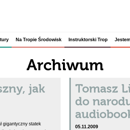
tury
Na Tropie Środowisk
Instruktorski Trop
Jestem
Archiwum
szny, jak
Tomasz L
do narod
audioboo
ł gigantyczny statek
05.11.2009