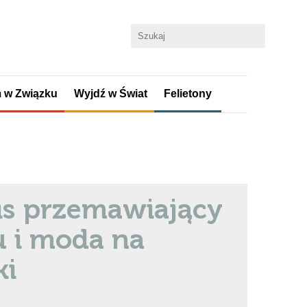
 w Związku
Wyjdź w Świat
Felietony
is przemawiający
u i moda na
ki