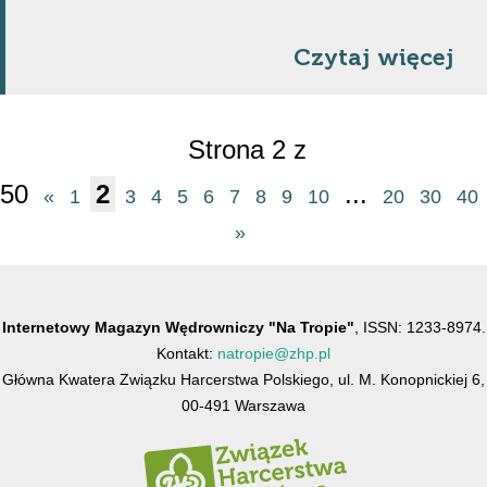
Czytaj więcej
Strona 2 z
50
2
...
«
1
3
4
5
6
7
8
9
10
20
30
40
»
Internetowy Magazyn Wędrowniczy "Na Tropie"
, ISSN: 1233-8974.
Kontakt:
natropie@zhp.pl
Główna Kwatera Związku Harcerstwa Polskiego, ul. M. Konopnickiej 6,
00-491 Warszawa