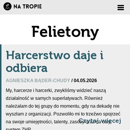
Zmi
Felietony
nawi
Harcerstwo daje i
odbiera
AGNIESZKA BĄDER-CHUDY
/ 04.05.2026
My, harcerze i harcerki, zwykliśmy widzieć naszą
działalność w samych superlatywach. Również
należałam do tej grupy do momentu, gdy na dekadę nie
wyszłam z organizacji. Pozwoliło mi to trzeźwo spojrzeć
Czytaj więcej
na swoje umiejętności, talenty, zasoby oraz na cały
system ZHP.