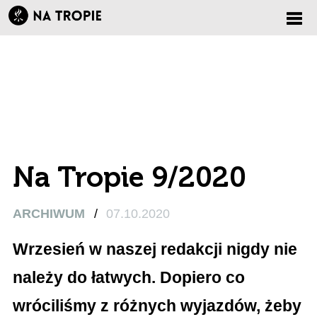
Zmi
nawi
Na Tropie 9/2020
ARCHIWUM
/
07.10.2020
Wrzesień w naszej redakcji nigdy nie
należy do łatwych. Dopiero co
wróciliśmy z różnych wyjazdów, żeby