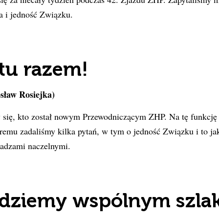
ta i jedność Związku.
tu razem!
ław Rosiejka)
 się, kto został nowym Przewodniczącym ZHP. Na tę funkcję
óremu zadaliśmy kilka pytań, w tym o jedność Związku i to j
ładzami naczelnymi.
jdziemy wspólnym szla