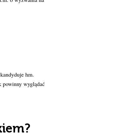
 kandyduje hm.
ak powinny wyglądać
kiem?