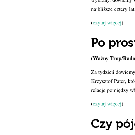
najbliższe cztery la
(
czytaj więcej
)
Po pros
(Ważny Trop/Rados
Za tydzień dowiemy
Krzysztof Pater, kt
relacje pomiędzy w
(
czytaj więcej
)
Czy pó