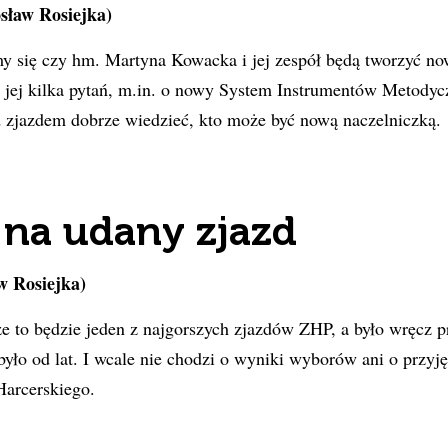
ław Rosiejka)
my się czy hm. Martyna Kowacka i jej zespół będą tworzyć n
 jej kilka pytań, m.in. o nowy System Instrumentów Metodyc
 zjazdem dobrze wiedzieć, kto może być nową naczelniczką.
 na udany zjazd
w Rosiejka)
e to będzie jeden z najgorszych zjazdów ZHP, a było wręcz p
było od lat. I wcale nie chodzi o wyniki wyborów ani o przyjęc
Harcerskiego.