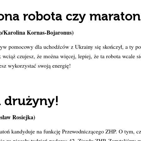
ona robota czy maraton
op/Karolina Kornas-Bojaronus)
yw pomocowy dla uchodźców z Ukrainy się skończył, a ty po
wciąż czujesz, że można więcej, lepiej, że ta robota wcale si
esz wykorzystać swoją energię!
 drużyny!
ław Rosiejka)
toń kandyduje na funkcję Przewodniczącego ZHP. O tym, czy
ię za niecały tydzień podczas 42. Zjazdu ZHP. Zapytaliśmy 