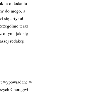
k ta o dodaniu
my do niego, a
i się artykuł
zczególnie teraz
 o tym, jak się
aszej redakcji.
est wypowiadane w
czych Chorągwi