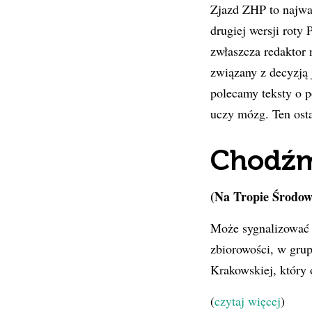
Zjazd ZHP to najwa
drugiej wersji roty
zwłaszcza redaktor n
związany z decyzją 
polecamy teksty o p
uczy mózg. Ten ostat
Chodź
(Na Tropie Środo
Może sygnalizować k
zbiorowości, w gru
Krakowskiej, który 
(
czytaj więcej
)