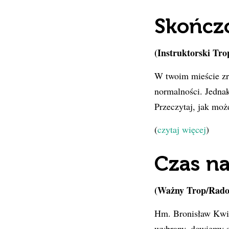
Skończ
(Instruktorski Tr
W twoim mieście zr
normalności. Jednak 
Przeczytaj, jak moż
(
czytaj więcej
)
Czas na
(Ważny Trop/Rados
Hm. Bronisław Kwia
wybrany, dowiemy s