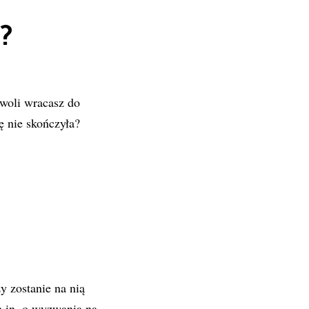
?
woli wracasz do
ę nie skończyła?
 zostanie na nią
m.in. o wyzwania na