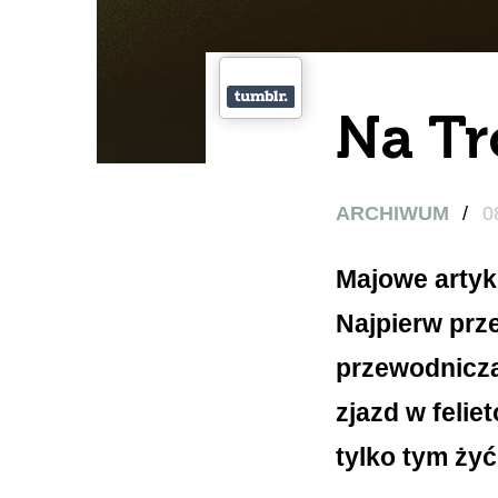
Na Tr
ARCHIWUM
/
0
Majowe artyku
Najpierw prz
przewodniczą
zjazd w felie
tylko tym żyć