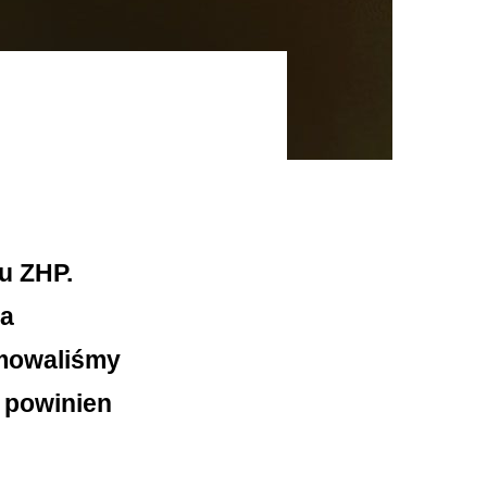
u ZHP.
na
umowaliśmy
e powinien