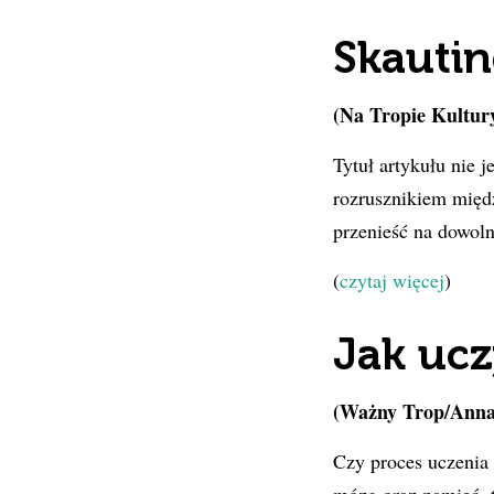
Skautin
(Na Tropie Kultury
Tytuł artykułu nie 
rozrusznikiem międz
przenieść na dowoln
(
czytaj więcej
)
Jak ucz
(Ważny Trop/Anna
Czy proces uczenia 