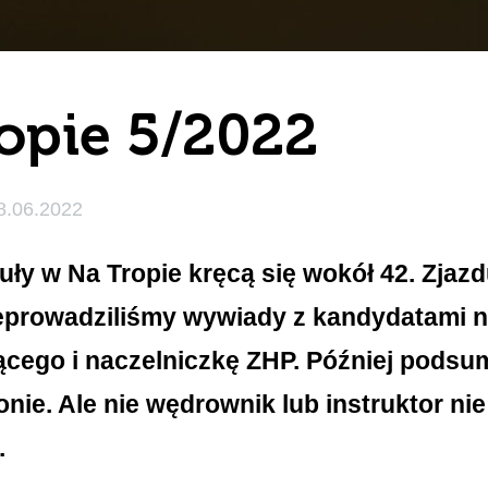
opie 5/2022
8.06.2022
ły w Na Tropie kręcą się wokół 42. Zjazd
eprowadziliśmy wywiady z kandydatami 
cego i naczelniczkę ZHP. Później pods
tonie. Ale nie wędrownik lub instruktor ni
.