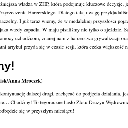
żniejsza władza w ZHP, która podejmuje kluczowe decyzje, ja
 Przyrzeczenia Harcerskiego. Dlatego taką uwagę przykładaliś
aczelny. I już teraz wiemy, że w niedalekiej przyszłości pojaw
jaka wtedy zapadła. W maju pisaliśmy nie tylko o zjeździe. S
omocy uchodźcom, znanej nam z harcerstwa grywalizacji oraz
ni artykuł przyda się w czasie sesji, która czeka większość n
my!
wisk/Anna Mroczek)
ontynuację dalszej drogi, zachęcać do podjęcia działania, j
pie… Chodźmy! To tegoroczne hasło Zlotu Drużyn Wędrowni
odbędzie się w przyszłym miesiącu!