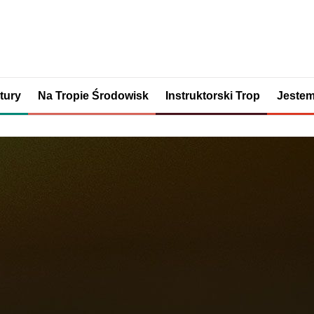
tury
Na Tropie Środowisk
Instruktorski Trop
Jestem