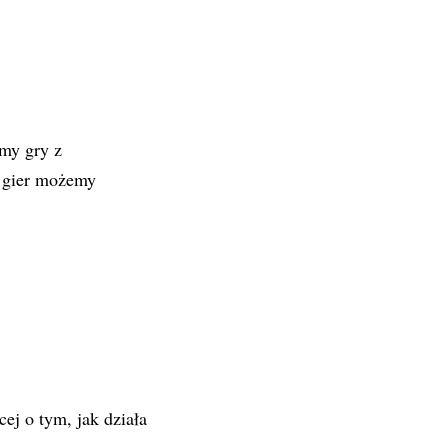
ymy gry z
z gier możemy
ej o tym, jak działa