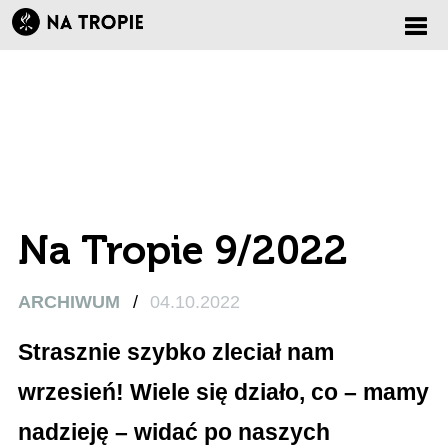
Zmi
nawi
Na Tropie 9/2022
ARCHIWUM
/
04.10.2022
Strasznie szybko zleciał nam
wrzesień! Wiele się działo, co – mamy
nadzieję – widać po naszych