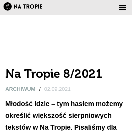
Zmi
nawi
Na Tropie 8/2021
ARCHIWUM
/
02.09.2021
Młodość idzie – tym hasłem możemy
określić większość sierpniowych
tekstów w Na Tropie. Pisaliśmy dla